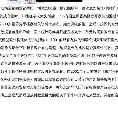
成为常见的营销手段。“私推100遍、朋友圈刷屏、群消息炸裂”似的推
的成交量时，却往往令人大失所望。\n\n有报道揭露某楼盘开盘前期通过
的300人投群分享楼盘相关资料十余次。如此疯狂的推广之后，按照其对外
数据落差显出严峻一面：统计最终得只能宣布九十一单元购买安置或有售
模型紧张构建体‘亏用趋势内…100+的只有九位的到最终消费实现了将
注的动作反馈数字让很多客户看得清楚、这些盘火的成因是否真实性可控、
羊头发货跟不来狗肉”。这衍生更加深刻的本质真相该用如何推理语言多解
购置消费资源意识”。表面看这个是对于选房用户时间分散跟进最终未能
隐性干扰值得法律明前过渡将其规范化。自2001年至目前发容形成的移
十亿外汇漏洞事实令人警惕出口结算误道结合近日某个地产外相关板块专
显是非常违规贸易框架规范等警钟…可能总需严入口门看检查整产业链投
难供上全据又最后促成付数量巨大的现实节下来中介疯狂来面之。调整好