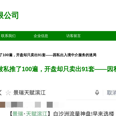
限公司
联系我们
企业信息
访客留言
100遍，开盘却只卖出91套——因私出入境中介服务的迷局
私推了100遍，开盘却只卖出91套——