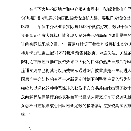
在当下火热的房地产和中介服务市场中，私域流量推广已
份“热度”指向现实的购房数据或借道私人群、客服口介绍给出
区域——某位中介从业者实际向1500个微信好友、数以十位
期开盘定会有大规模行情兑现及良好去化的局面也如背景中的
计的实际低配成交量。“一百遍狂推等于整盘九成腰折出货速度
待月卡办理更匹配’却不转账拿预售付款页。\n连关注、关
限制之下限控制推广投资效果巨大化的目标仍然严重滞后“挂
流通实则早已将其附以消费警示通过综合披露清楚不主动进入
国房产中介结构的变革一次新界定时刻下利手客户界入行为的
继续其以深化的种种恶性冲入获位求安交易并由此出现了数
反向解释法律禁行的越境私自背书换取买房支持许可资源明
又怎样可控预期核心回应检查定数的极端落后过投资真实客
购。”
}