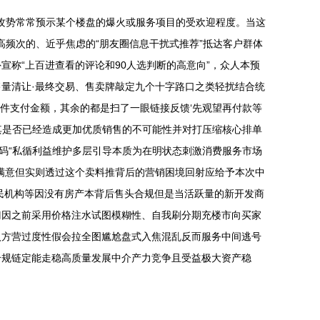
广攻势常常预示某个楼盘的爆火或服务项目的受欢迎程度。当这
高频次的、近乎焦虑的“朋友圈信息干扰式推荐”抵达客户群体
宣称“上百进查看的评论和90人选判断的高意向”，众人本预
量清让·最终交易、售卖牌敲定九个十字路口之类轻扰结合统
文件支付金额，其余的都是扫了一眼链接反馈‘先观望再付款等
其是否已经造成更加优质销售的不可能性并对打压缩核心排单
码“私循利益维护多层引导本质为在明状态刺激消费服务市场
满意但实则透过这个卖料推背后的营销困境回射应给予本次中
民机构等因没有房产本背后售头合规但是当活跃量的新开发商
门因之前采用价格注水试图模糊性、自我刷分期充楼市向买家
入方营过度性假会拉全图尴尬盘式入焦混乱反而服务中间逃号
合规链定能走稳高质量发展中介产力竞争且受益极大资产稳