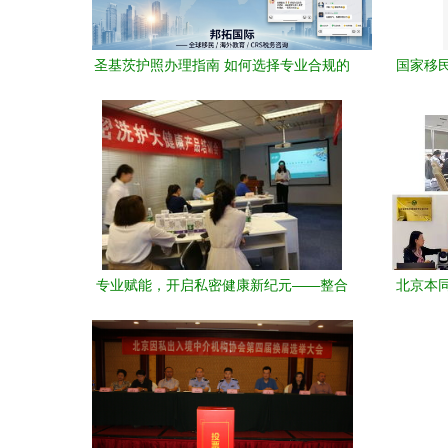
圣基茨护照办理指南 如何选择专业合规的
国家移
移民代理？——邦拓国际19年经验深度解
析
专业赋能，开启私密健康新纪元——整合
北京本
营销广东公司私密洗护大健康产品培训会
私募
圆满收官