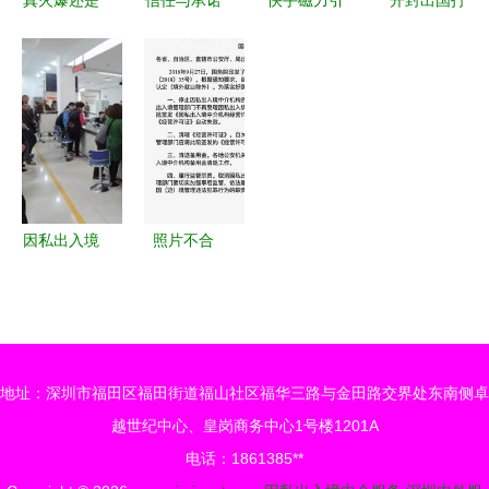
中介造势？
的见证 马*
擎私享会
工劳务中介
被私推了
收到加拿大
产品升级与
公司 专业
100遍，开
魁省投资移
项目上新，
因私出入境
盘却只卖出
民档案号的
释放品效销
中介服务全
91套——因
喜讯
价值助力出
解析
私出入境中
入境中介服
介服务的迷
务
因私出入境
照片不合
局
中介服务
格、保险要
专业护航，
重买 揭秘
让隐私与安
签证中心里
心一路同行
的那些“套
地址：深圳市福田区福田街道福山社区福华三路与金田路交界处东南侧卓
路”
越世纪中心、皇岗商务中心1号楼1201A
电话：1861385**