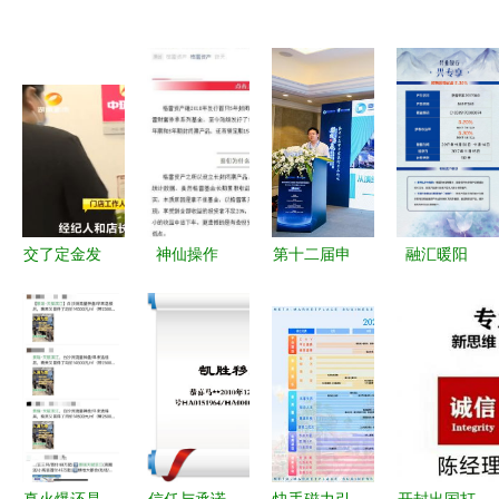
交了定金发
神仙操作
第十二届申
融汇暖阳
现房源信息
这家私募推
万宏源衍生
103天预期
不实，贝壳
出15年封闭
品论坛暨私
最高5.30%
中介接私单
期产品，刷
募实盘大赛
私行专属产
两名从业人
新行业纪
对接会圆满
品，为您驱
员被开除
录，长久已
落幕 机构
散投资寒冬
成行业趋势
聚焦高端服
务配套创新
真火爆还是
信任与承诺
快手磁力引
开封出国打