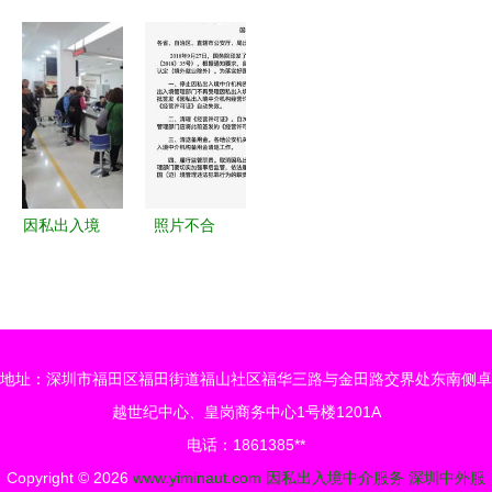
中介造势？
的见证 马*
擎私享会
工劳务中介
被私推了
收到加拿大
产品升级与
公司 专业
100遍，开
魁省投资移
项目上新，
因私出入境
盘却只卖出
民档案号的
释放品效销
中介服务全
91套——因
喜讯
价值助力出
解析
私出入境中
入境中介服
介服务的迷
务
因私出入境
照片不合
局
中介服务
格、保险要
专业护航，
重买 揭秘
让隐私与安
签证中心里
心一路同行
的那些“套
地址：深圳市福田区福田街道福山社区福华三路与金田路交界处东南侧卓
路”
越世纪中心、皇岗商务中心1号楼1201A
电话：1861385**
Copyright © 2026
www.yiminaut.com
因私出入境中介服务
深圳中外服