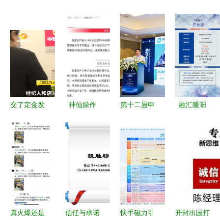
交了定金发
神仙操作
第十二届申
融汇暖阳
现房源信息
这家私募推
万宏源衍生
103天预期
不实，贝壳
出15年封闭
品论坛暨私
最高5.30%
中介接私单
期产品，刷
募实盘大赛
私行专属产
两名从业人
新行业纪
对接会圆满
品，为您驱
员被开除
录，长久已
落幕 机构
散投资寒冬
成行业趋势
聚焦高端服
务配套创新
真火爆还是
信任与承诺
快手磁力引
开封出国打